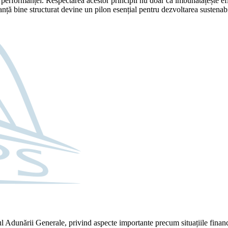
 performanței. Respectarea acestor principii nu doar că îmbunătățește efic
rnanță bine structurat devine un pilon esențial pentru dezvoltarea sustenabi
rul Adunării Generale, privind aspecte importante precum situațiile finan