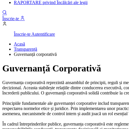
RAPORTARE privind Încălcări ale legii
Înscrie-te
Înscrie-te
Autentificare
Acasă
Transparență
Guvernanță corporativă
Guvernanță Corporativă
Guvernanța corporativă reprezintă ansamblul de principii, reguli și mec
decizional. Aceasta stabilește relațiile dintre conducerea executivă, co
încrederii publicului. O guvernanță corporativă solidă contribuie la creșt
Principiile fundamentale ale guvernanței corporative includ transparența
respectarea normelor etice și juridice. Prin implementarea unor practic
asemenea, mecanismele de control intern și audit joacă un rol esențial î
În cadrul întreprinderilor publice, guvernanța corporativă este regleme