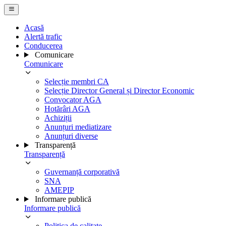
Acasă
Alertă trafic
Conducerea
Comunicare
Comunicare
Selecție membri CA
Selecție Director General și Director Economic
Convocator AGA
Hotărâri AGA
Achiziții
Anunțuri mediatizare
Anunțuri diverse
Transparență
Transparență
Guvernanță corporativă
SNA
AMEPIP
Informare publică
Informare publică
Politica de calitate