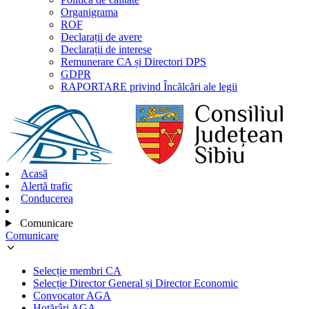
Organigrama
ROF
Declarații de avere
Declarații de interese
Remunerare CA și Directori DPS
GDPR
RAPORTARE privind Încălcări ale legii
Acasă
Alertă trafic
Conducerea
Comunicare
Comunicare
Selecție membri CA
Selecție Director General și Director Economic
Convocator AGA
Hotărâri AGA