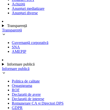
Achiziții
Anunțuri mediatizare
Anunțuri diverse
Transparență
Transparență
Guvernanță corporativă
SNA
AMEPIP
Informare publică
Informare publică
Politica de calitate
Organigrama
ROF
Declarații de avere
Declarații de interese
Remunerare CA și Directori DPS
GDPR