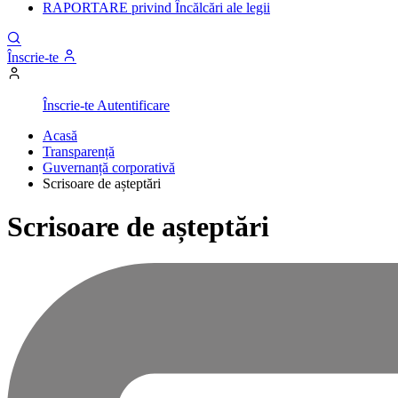
RAPORTARE privind Încălcări ale legii
Înscrie-te
Înscrie-te
Autentificare
Acasă
Transparență
Guvernanță corporativă
Scrisoare de așteptări
Scrisoare de așteptări