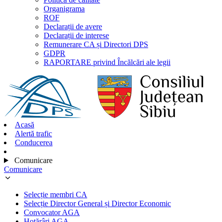
Organigrama
ROF
Declarații de avere
Declarații de interese
Remunerare CA și Directori DPS
GDPR
RAPORTARE privind Încălcări ale legii
Acasă
Alertă trafic
Conducerea
Comunicare
Comunicare
Selecție membri CA
Selecție Director General și Director Economic
Convocator AGA
Hotărâri AGA