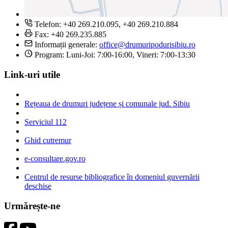
Telefon: +40 269.210.095, +40 269.210.884
Fax: +40 269.235.885
Informații generale:
office@drumuripodurisibiu.ro
Program: Luni-Joi: 7:00-16:00, Vineri: 7:00-13:30
Link-uri utile
Rețeaua de drumuri județene și comunale jud. Sibiu
Serviciul 112
Ghid cutremur
e-consultare.gov.ro
Centrul de resurse bibliografice în domeniul guvernării
deschise
Urmărește-ne