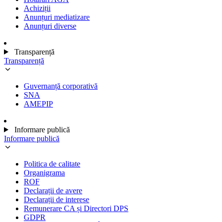
Achiziții
Anunțuri mediatizare
Anunțuri diverse
Transparență
Transparență
Guvernanță corporativă
SNA
AMEPIP
Informare publică
Informare publică
Politica de calitate
Organigrama
ROF
Declarații de avere
Declarații de interese
Remunerare CA și Directori DPS
GDPR