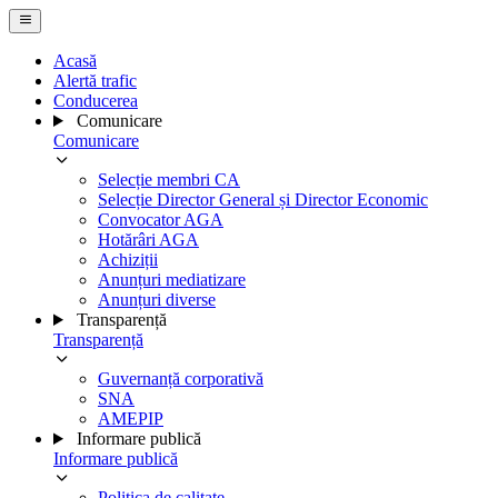
Acasă
Alertă trafic
Conducerea
Comunicare
Comunicare
Selecție membri CA
Selecție Director General și Director Economic
Convocator AGA
Hotărâri AGA
Achiziții
Anunțuri mediatizare
Anunțuri diverse
Transparență
Transparență
Guvernanță corporativă
SNA
AMEPIP
Informare publică
Informare publică
Politica de calitate