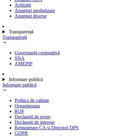
Achiziții
Anunțuri mediatizare
Anunțuri diverse
Transparență
Transparență
Guvernanță corporativă
SNA
AMEPIP
Informare publică
Informare publică
Politica de calitate
Organigrama
ROF
Declarații de avere
Declarații de interese
Remunerare CA și Directori DPS
GDPR