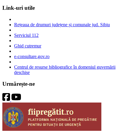
Link-uri utile
Rețeaua de drumuri județene și comunale jud. Sibiu
Serviciul 112
Ghid cutremur
e-consultare.gov.ro
Centrul de resurse bibliografice în domeniul guvernării
deschise
Urmărește-ne