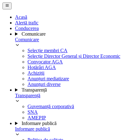
Acasă
Alertă trafic
Conducerea
Comunicare
Comunicare
Selecție membri CA
Selecție Director General și Director Economic
Convocator AGA
Hotărâri AGA
Achiziții
Anunțuri mediatizare
Anunțuri diverse
Transparență
Transparență
Guvernanță corporativă
SNA
AMEPIP
Informare publică
Informare publică
Politica de calitate