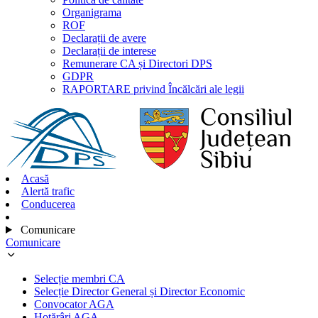
Organigrama
ROF
Declarații de avere
Declarații de interese
Remunerare CA și Directori DPS
GDPR
RAPORTARE privind Încălcări ale legii
Acasă
Alertă trafic
Conducerea
Comunicare
Comunicare
Selecție membri CA
Selecție Director General și Director Economic
Convocator AGA
Hotărâri AGA