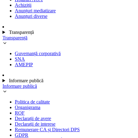
Achiziții
Anunțuri mediatizare
Anunțuri diverse
Transparență
Transparență
Guvernanță corporativă
SNA
AMEPIP
Informare publică
Informare publică
Politica de calitate
Organigrama
ROF
Declarații de avere
Declarații de interese
Remunerare CA și Directori DPS
GDPR