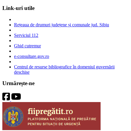
Link-uri utile
Rețeaua de drumuri județene și comunale jud. Sibiu
Serviciul 112
Ghid cutremur
e-consultare.gov.ro
Centrul de resurse bibliografice în domeniul guvernării
deschise
Urmărește-ne