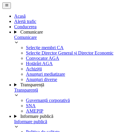
Acasă
Alertă trafic
Conducerea
Comunicare
Comunicare
Selecție membri CA
Selecție Director General și Director Economic
Convocator AGA
Hotărâri AGA
Achiziții
Anunțuri mediatizare
Anunțuri diverse
Transparență
Transparență
Guvernanță corporativă
SNA
AMEPIP
Informare publică
Informare publică
Politica de calitate