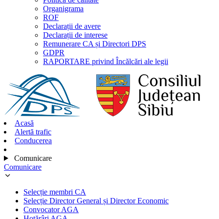
Organigrama
ROF
Declarații de avere
Declarații de interese
Remunerare CA și Directori DPS
GDPR
RAPORTARE privind Încălcări ale legii
Acasă
Alertă trafic
Conducerea
Comunicare
Comunicare
Selecție membri CA
Selecție Director General și Director Economic
Convocator AGA
Hotărâri AGA