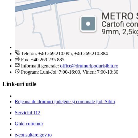
Telefon: +40 269.210.095, +40 269.210.884
Fax: +40 269.235.885
Informații generale:
office@drumuripodurisibiu.ro
Program: Luni-Joi: 7:00-16:00, Vineri: 7:00-13:30
Link-uri utile
Rețeaua de drumuri județene și comunale jud. Sibiu
Serviciul 112
Ghid cutremur
e-consultare.gov.ro