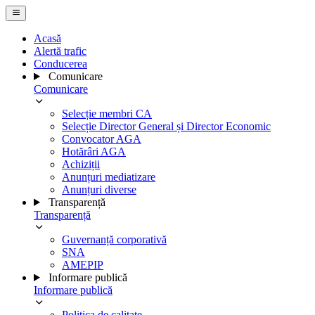
Acasă
Alertă trafic
Conducerea
Comunicare
Comunicare
Selecție membri CA
Selecție Director General și Director Economic
Convocator AGA
Hotărâri AGA
Achiziții
Anunțuri mediatizare
Anunțuri diverse
Transparență
Transparență
Guvernanță corporativă
SNA
AMEPIP
Informare publică
Informare publică
Politica de calitate