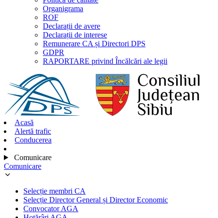
Organigrama
ROF
Declarații de avere
Declarații de interese
Remunerare CA și Directori DPS
GDPR
RAPORTARE privind Încălcări ale legii
Acasă
Alertă trafic
Conducerea
Comunicare
Comunicare
Selecție membri CA
Selecție Director General și Director Economic
Convocator AGA
Hotărâri AGA