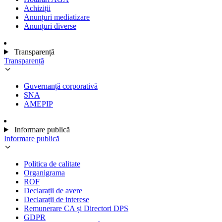
Achiziții
Anunțuri mediatizare
Anunțuri diverse
Transparență
Transparență
Guvernanță corporativă
SNA
AMEPIP
Informare publică
Informare publică
Politica de calitate
Organigrama
ROF
Declarații de avere
Declarații de interese
Remunerare CA și Directori DPS
GDPR