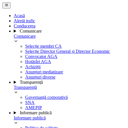
Acasă
Alertă trafic
Conducerea
Comunicare
Comunicare
Selecție membri CA
Selecție Director General și Director Economic
Convocator AGA
Hotărâri AGA
Achiziții
Anunțuri mediatizare
Anunțuri diverse
Transparență
Transparență
Guvernanță corporativă
SNA
AMEPIP
Informare publică
Informare publică
Politica de calitate