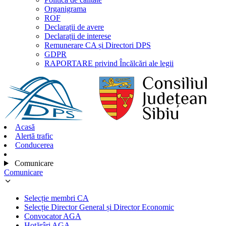
Organigrama
ROF
Declarații de avere
Declarații de interese
Remunerare CA și Directori DPS
GDPR
RAPORTARE privind Încălcări ale legii
Acasă
Alertă trafic
Conducerea
Comunicare
Comunicare
Selecție membri CA
Selecție Director General și Director Economic
Convocator AGA
Hotărâri AGA