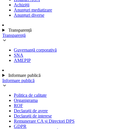
Achiziții
Anunțuri mediatizare
Anunțuri diverse
Transparență
Transparență
Guvernanță corporativă
SNA
AMEPIP
Informare publică
Informare publică
Politica de calitate
Organigrama
ROF
Declarații de avere
Declarații de interese
Remunerare CA și Directori DPS
GDPR