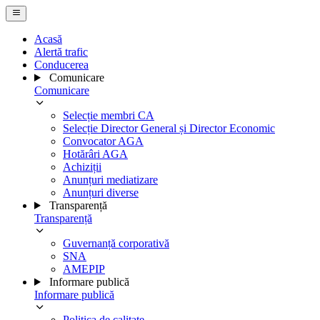
Acasă
Alertă trafic
Conducerea
Comunicare
Comunicare
Selecție membri CA
Selecție Director General și Director Economic
Convocator AGA
Hotărâri AGA
Achiziții
Anunțuri mediatizare
Anunțuri diverse
Transparență
Transparență
Guvernanță corporativă
SNA
AMEPIP
Informare publică
Informare publică
Politica de calitate