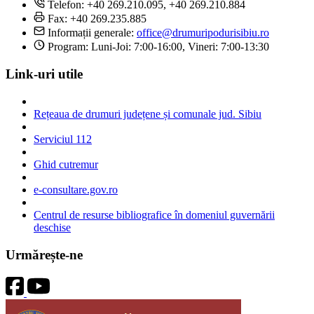
Telefon: +40 269.210.095, +40 269.210.884
Fax: +40 269.235.885
Informații generale:
office@drumuripodurisibiu.ro
Program: Luni-Joi: 7:00-16:00, Vineri: 7:00-13:30
Link-uri utile
Rețeaua de drumuri județene și comunale jud. Sibiu
Serviciul 112
Ghid cutremur
e-consultare.gov.ro
Centrul de resurse bibliografice în domeniul guvernării
deschise
Urmărește-ne