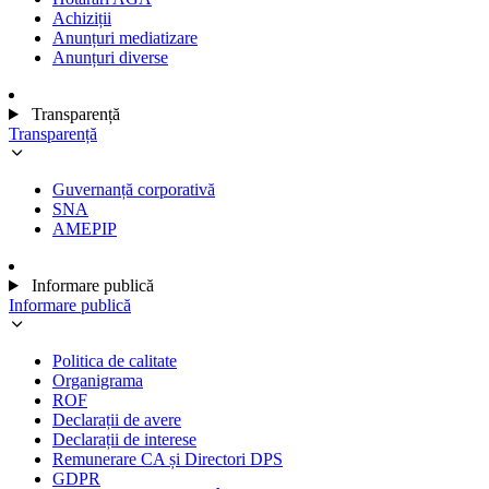
Achiziții
Anunțuri mediatizare
Anunțuri diverse
Transparență
Transparență
Guvernanță corporativă
SNA
AMEPIP
Informare publică
Informare publică
Politica de calitate
Organigrama
ROF
Declarații de avere
Declarații de interese
Remunerare CA și Directori DPS
GDPR