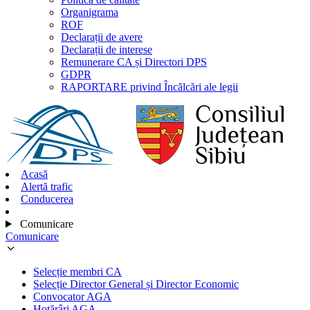
Organigrama
ROF
Declarații de avere
Declarații de interese
Remunerare CA și Directori DPS
GDPR
RAPORTARE privind Încălcări ale legii
Acasă
Alertă trafic
Conducerea
Comunicare
Comunicare
Selecție membri CA
Selecție Director General și Director Economic
Convocator AGA
Hotărâri AGA