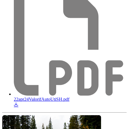
22apr24ValorifAutoUtiSH.pdf