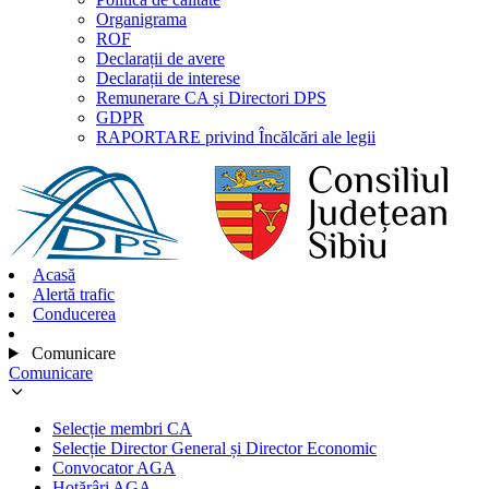
Organigrama
ROF
Declarații de avere
Declarații de interese
Remunerare CA și Directori DPS
GDPR
RAPORTARE privind Încălcări ale legii
Acasă
Alertă trafic
Conducerea
Comunicare
Comunicare
Selecție membri CA
Selecție Director General și Director Economic
Convocator AGA
Hotărâri AGA