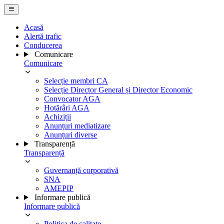
Acasă
Alertă trafic
Conducerea
Comunicare
Comunicare
Selecție membri CA
Selecție Director General și Director Economic
Convocator AGA
Hotărâri AGA
Achiziții
Anunțuri mediatizare
Anunțuri diverse
Transparență
Transparență
Guvernanță corporativă
SNA
AMEPIP
Informare publică
Informare publică
Politica de calitate