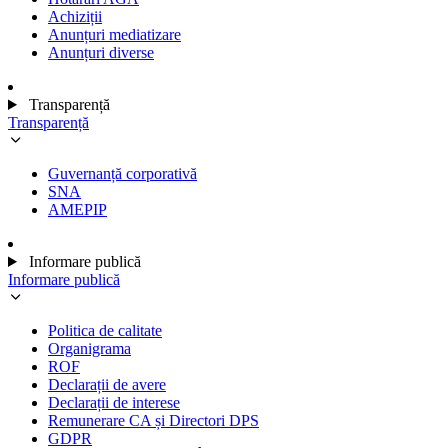
Achiziții
Anunțuri mediatizare
Anunțuri diverse
Transparență
Transparență
Guvernanță corporativă
SNA
AMEPIP
Informare publică
Informare publică
Politica de calitate
Organigrama
ROF
Declarații de avere
Declarații de interese
Remunerare CA și Directori DPS
GDPR