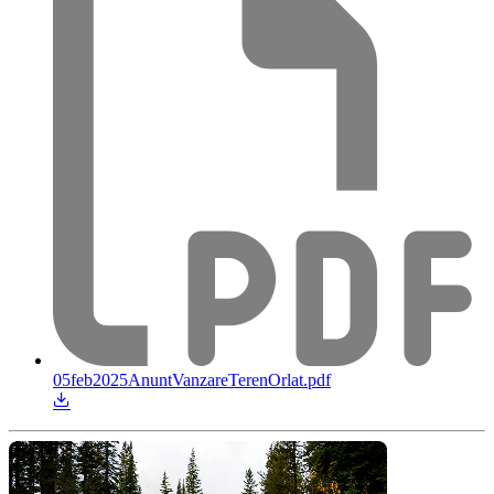
05feb2025AnuntVanzareTerenOrlat.pdf