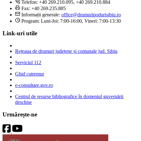
Telefon: +40 269.210.095, +40 269.210.884
Fax: +40 269.235.885
Informații generale:
office@drumuripodurisibiu.ro
Program: Luni-Joi: 7:00-16:00, Vineri: 7:00-13:30
Link-uri utile
Rețeaua de drumuri județene și comunale jud. Sibiu
Serviciul 112
Ghid cutremur
e-consultare.gov.ro
Centrul de resurse bibliografice în domeniul guvernării
deschise
Urmărește-ne