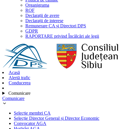
Organigrama
ROF
Declarații de avere
Declarații de interese
Remunerare CA și Directori DPS
GDPR
RAPORTARE privind Încălcări ale legii
Acasă
Alertă trafic
Conducerea
Comunicare
Comunicare
Selecție membri CA
Selecție Director General și Director Economic
Convocator AGA
Hotărâri AGA