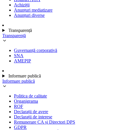
Achiziții
Anunțuri mediatizare
Anunțuri diverse
Transparență
Transparență
Guvernanță corporativă
SNA
AMEPIP
Informare publică
Informare publică
Politica de calitate
Organigrama
ROF
Declarații de avere
Declarații de interese
Remunerare CA și Directori DPS
GDPR