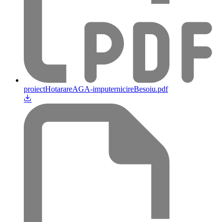
proiectHotarareAGA-imputernicireBesoiu.pdf