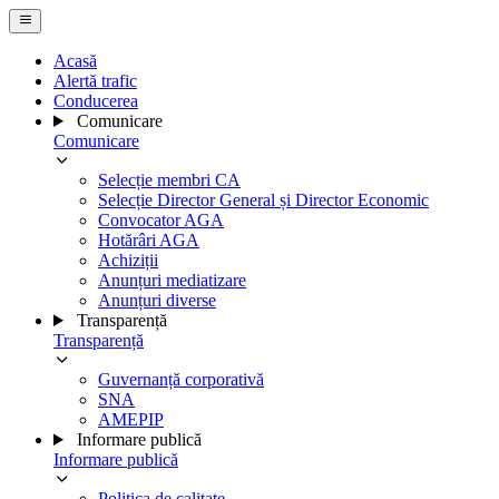
Acasă
Alertă trafic
Conducerea
Comunicare
Comunicare
Selecție membri CA
Selecție Director General și Director Economic
Convocator AGA
Hotărâri AGA
Achiziții
Anunțuri mediatizare
Anunțuri diverse
Transparență
Transparență
Guvernanță corporativă
SNA
AMEPIP
Informare publică
Informare publică
Politica de calitate