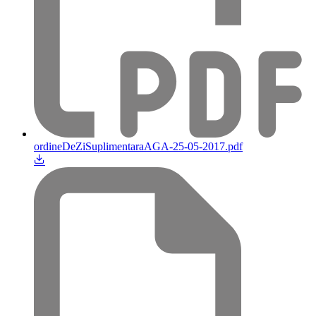
ordineDeZiSuplimentaraAGA-25-05-2017.pdf