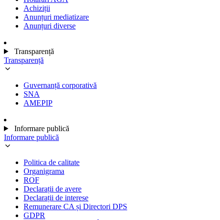
Achiziții
Anunțuri mediatizare
Anunțuri diverse
Transparență
Transparență
Guvernanță corporativă
SNA
AMEPIP
Informare publică
Informare publică
Politica de calitate
Organigrama
ROF
Declarații de avere
Declarații de interese
Remunerare CA și Directori DPS
GDPR