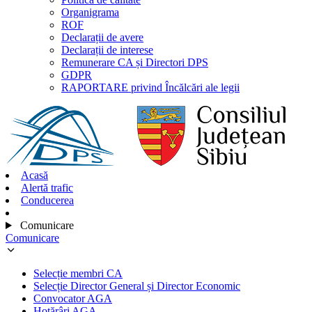
Organigrama
ROF
Declarații de avere
Declarații de interese
Remunerare CA și Directori DPS
GDPR
RAPORTARE privind Încălcări ale legii
Acasă
Alertă trafic
Conducerea
Comunicare
Comunicare
Selecție membri CA
Selecție Director General și Director Economic
Convocator AGA
Hotărâri AGA