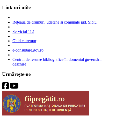
Link-uri utile
Rețeaua de drumuri județene și comunale jud. Sibiu
Serviciul 112
Ghid cutremur
e-consultare.gov.ro
Centrul de resurse bibliografice în domeniul guvernării
deschise
Urmărește-ne