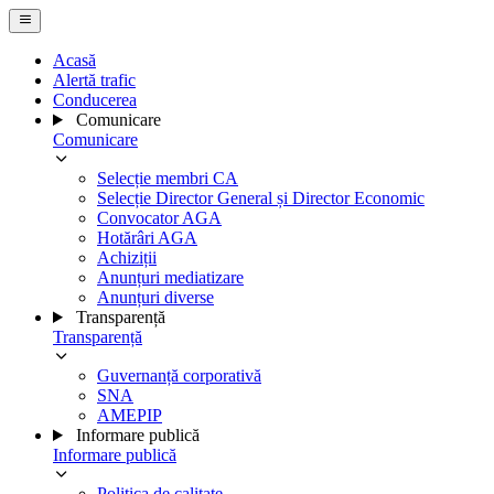
Acasă
Alertă trafic
Conducerea
Comunicare
Comunicare
Selecție membri CA
Selecție Director General și Director Economic
Convocator AGA
Hotărâri AGA
Achiziții
Anunțuri mediatizare
Anunțuri diverse
Transparență
Transparență
Guvernanță corporativă
SNA
AMEPIP
Informare publică
Informare publică
Politica de calitate