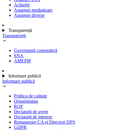
Achiziții
Anunțuri mediatizare
Anunțuri diverse
Transparență
Transparență
Guvernanță corporativă
SNA
AMEPIP
Informare publică
Informare publică
Politica de calitate
Organigrama
ROF
Declarații de avere
Declarații de interese
Remunerare CA și Directori DPS
GDPR