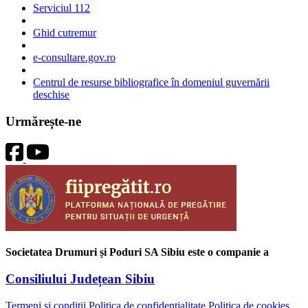
Serviciul 112
Ghid cutremur
e-consultare.gov.ro
Centrul de resurse bibliografice în domeniul guvernării
deschise
Urmărește-ne
Societatea Drumuri și Poduri SA Sibiu este o companie a
Consiliului Județean Sibiu
Termeni și condiții
Politica de confidențialitate
Politica de cookies