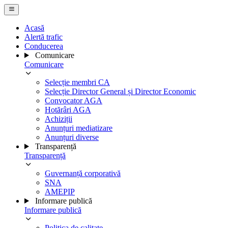
Acasă
Alertă trafic
Conducerea
Comunicare
Comunicare
Selecție membri CA
Selecție Director General și Director Economic
Convocator AGA
Hotărâri AGA
Achiziții
Anunțuri mediatizare
Anunțuri diverse
Transparență
Transparență
Guvernanță corporativă
SNA
AMEPIP
Informare publică
Informare publică
Politica de calitate