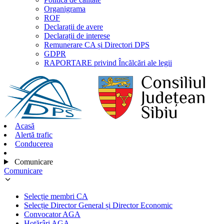
Organigrama
ROF
Declarații de avere
Declarații de interese
Remunerare CA și Directori DPS
GDPR
RAPORTARE privind Încălcări ale legii
Acasă
Alertă trafic
Conducerea
Comunicare
Comunicare
Selecție membri CA
Selecție Director General și Director Economic
Convocator AGA
Hotărâri AGA