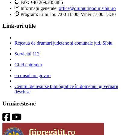
Fax: +40 269.235.885
Informații generale:
office@drumuripodurisibiu.ro
Program: Luni-Joi: 7:00-16:00, Vineri: 7:00-13:30
Link-uri utile
Rețeaua de drumuri județene și comunale jud. Sibiu
Serviciul 112
Ghid cutremur
e-consultare.gov.ro
Centrul de resurse bibliografice în domeniul guvernării
deschise
Urmărește-ne