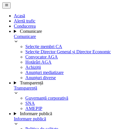
Acasă
Alertă trafic
Conducerea
Comunicare
Comunicare
Selecție membri CA
Selecție Director General și Director Economic
Convocator AGA
Hotărâri AGA
Achiziții
Anunțuri mediatizare
Anunțuri diverse
Transparență
Transparență
Guvernanță corporativă
SNA
AMEPIP
Informare publică
Informare publică
Politica de calitate