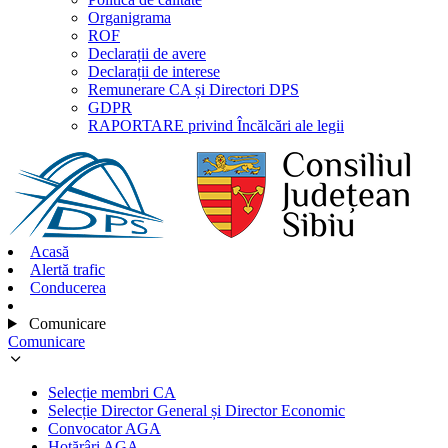
Organigrama
ROF
Declarații de avere
Declarații de interese
Remunerare CA și Directori DPS
GDPR
RAPORTARE privind Încălcări ale legii
Acasă
Alertă trafic
Conducerea
Comunicare
Comunicare
Selecție membri CA
Selecție Director General și Director Economic
Convocator AGA
Hotărâri AGA