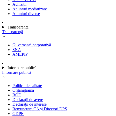
Achiziții
Anunțuri mediatizare
Anunțuri diverse
Transparență
Transparență
Guvernanță corporativă
SNA
AMEPIP
Informare publică
Informare publică
Politica de calitate
Organigrama
ROF
Declarații de avere
Declarații de interese
Remunerare CA și Directori DPS
GDPR