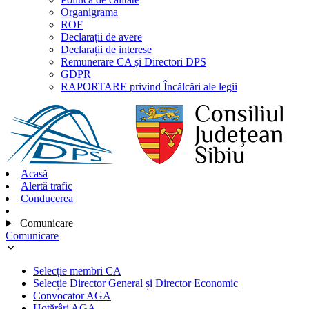
Organigrama
ROF
Declarații de avere
Declarații de interese
Remunerare CA și Directori DPS
GDPR
RAPORTARE privind Încălcări ale legii
Acasă
Alertă trafic
Conducerea
Comunicare
Comunicare
Selecție membri CA
Selecție Director General și Director Economic
Convocator AGA
Hotărâri AGA