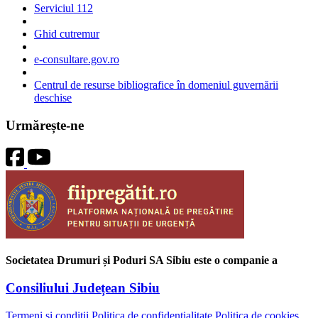
Serviciul 112
Ghid cutremur
e-consultare.gov.ro
Centrul de resurse bibliografice în domeniul guvernării
deschise
Urmărește-ne
Societatea Drumuri și Poduri SA Sibiu este o companie a
Consiliului Județean Sibiu
Termeni și condiții
Politica de confidențialitate
Politica de cookies