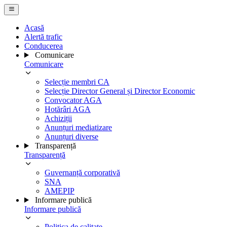
Acasă
Alertă trafic
Conducerea
Comunicare
Comunicare
Selecție membri CA
Selecție Director General și Director Economic
Convocator AGA
Hotărâri AGA
Achiziții
Anunțuri mediatizare
Anunțuri diverse
Transparență
Transparență
Guvernanță corporativă
SNA
AMEPIP
Informare publică
Informare publică
Politica de calitate