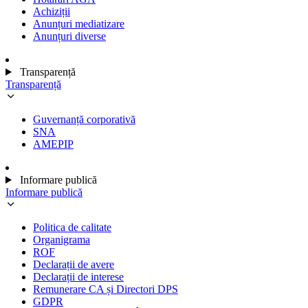
Achiziții
Anunțuri mediatizare
Anunțuri diverse
Transparență
Transparență
Guvernanță corporativă
SNA
AMEPIP
Informare publică
Informare publică
Politica de calitate
Organigrama
ROF
Declarații de avere
Declarații de interese
Remunerare CA și Directori DPS
GDPR