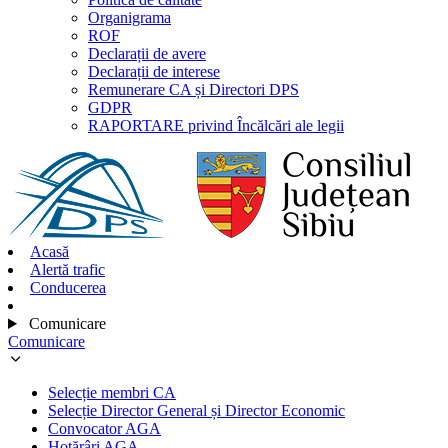
Organigrama
ROF
Declarații de avere
Declarații de interese
Remunerare CA și Directori DPS
GDPR
RAPORTARE privind Încălcări ale legii
Acasă
Alertă trafic
Conducerea
Comunicare
Comunicare
Selecție membri CA
Selecție Director General și Director Economic
Convocator AGA
Hotărâri AGA