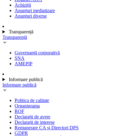
Achiziții
Anunțuri mediatizare
Anunțuri diverse
Transparență
Transparență
Guvernanță corporativă
SNA
AMEPIP
Informare publică
Informare publică
Politica de calitate
Organigrama
ROF
Declarații de avere
Declarații de interese
Remunerare CA și Directori DPS
GDPR