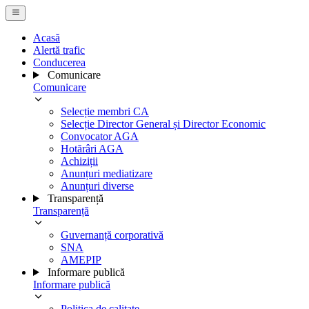
Acasă
Alertă trafic
Conducerea
Comunicare
Comunicare
Selecție membri CA
Selecție Director General și Director Economic
Convocator AGA
Hotărâri AGA
Achiziții
Anunțuri mediatizare
Anunțuri diverse
Transparență
Transparență
Guvernanță corporativă
SNA
AMEPIP
Informare publică
Informare publică
Politica de calitate