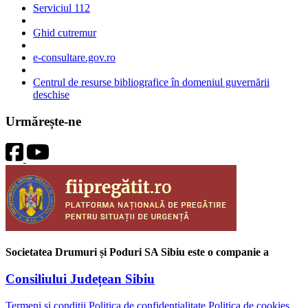
Serviciul 112
Ghid cutremur
e-consultare.gov.ro
Centrul de resurse bibliografice în domeniul guvernării
deschise
Urmărește-ne
Societatea Drumuri și Poduri SA Sibiu este o companie a
Consiliului Județean Sibiu
Termeni și condiții
Politica de confidențialitate
Politica de cookies