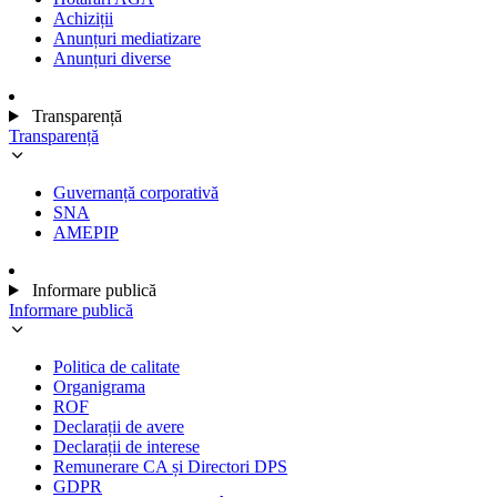
Achiziții
Anunțuri mediatizare
Anunțuri diverse
Transparență
Transparență
Guvernanță corporativă
SNA
AMEPIP
Informare publică
Informare publică
Politica de calitate
Organigrama
ROF
Declarații de avere
Declarații de interese
Remunerare CA și Directori DPS
GDPR