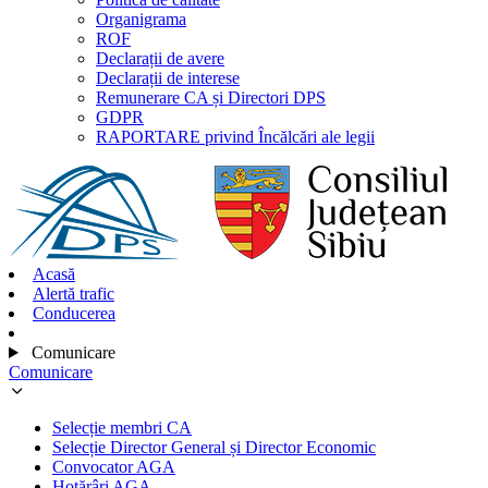
Organigrama
ROF
Declarații de avere
Declarații de interese
Remunerare CA și Directori DPS
GDPR
RAPORTARE privind Încălcări ale legii
Acasă
Alertă trafic
Conducerea
Comunicare
Comunicare
Selecție membri CA
Selecție Director General și Director Economic
Convocator AGA
Hotărâri AGA