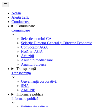
Acasă
Alertă trafic
Conducerea
Comunicare
Comunicare
Selecție membri CA
Selecție Director General și Director Economic
Convocator AGA
Hotărâri AGA
Achiziții
Anunțuri mediatizare
Anunțuri diverse
Transparență
Transparență
Guvernanță corporativă
SNA
AMEPIP
Informare publică
Informare publică
Politica de calitate