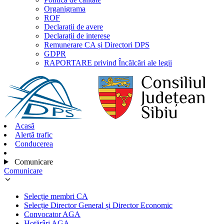
Organigrama
ROF
Declarații de avere
Declarații de interese
Remunerare CA și Directori DPS
GDPR
RAPORTARE privind Încălcări ale legii
Acasă
Alertă trafic
Conducerea
Comunicare
Comunicare
Selecție membri CA
Selecție Director General și Director Economic
Convocator AGA
Hotărâri AGA