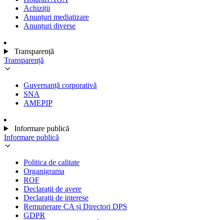
Achiziții
Anunțuri mediatizare
Anunțuri diverse
Transparență
Transparență
Guvernanță corporativă
SNA
AMEPIP
Informare publică
Informare publică
Politica de calitate
Organigrama
ROF
Declarații de avere
Declarații de interese
Remunerare CA și Directori DPS
GDPR