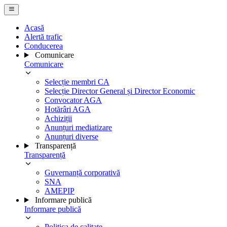
Acasă
Alertă trafic
Conducerea
Comunicare
Comunicare
Selecție membri CA
Selecție Director General și Director Economic
Convocator AGA
Hotărâri AGA
Achiziții
Anunțuri mediatizare
Anunțuri diverse
Transparență
Transparență
Guvernanță corporativă
SNA
AMEPIP
Informare publică
Informare publică
Politica de calitate