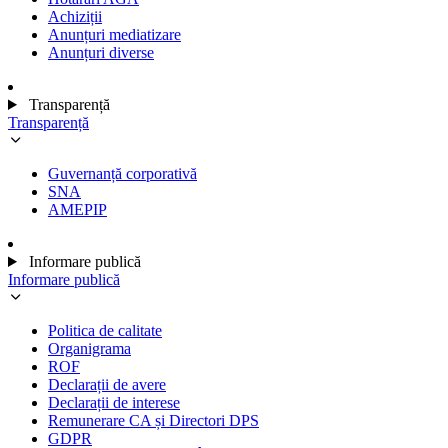
Achiziții
Anunțuri mediatizare
Anunțuri diverse
Transparență
Transparență
Guvernanță corporativă
SNA
AMEPIP
Informare publică
Informare publică
Politica de calitate
Organigrama
ROF
Declarații de avere
Declarații de interese
Remunerare CA și Directori DPS
GDPR