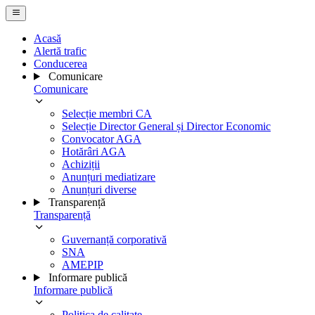
Acasă
Alertă trafic
Conducerea
Comunicare
Comunicare
Selecție membri CA
Selecție Director General și Director Economic
Convocator AGA
Hotărâri AGA
Achiziții
Anunțuri mediatizare
Anunțuri diverse
Transparență
Transparență
Guvernanță corporativă
SNA
AMEPIP
Informare publică
Informare publică
Politica de calitate