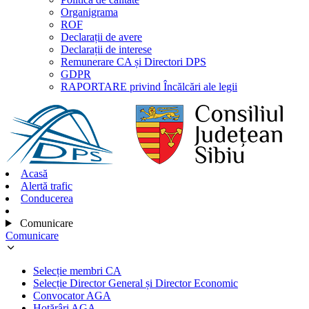
Organigrama
ROF
Declarații de avere
Declarații de interese
Remunerare CA și Directori DPS
GDPR
RAPORTARE privind Încălcări ale legii
Acasă
Alertă trafic
Conducerea
Comunicare
Comunicare
Selecție membri CA
Selecție Director General și Director Economic
Convocator AGA
Hotărâri AGA