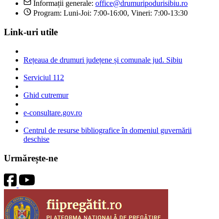
Informații generale:
office@drumuripodurisibiu.ro
Program: Luni-Joi: 7:00-16:00, Vineri: 7:00-13:30
Link-uri utile
Rețeaua de drumuri județene și comunale jud. Sibiu
Serviciul 112
Ghid cutremur
e-consultare.gov.ro
Centrul de resurse bibliografice în domeniul guvernării
deschise
Urmărește-ne