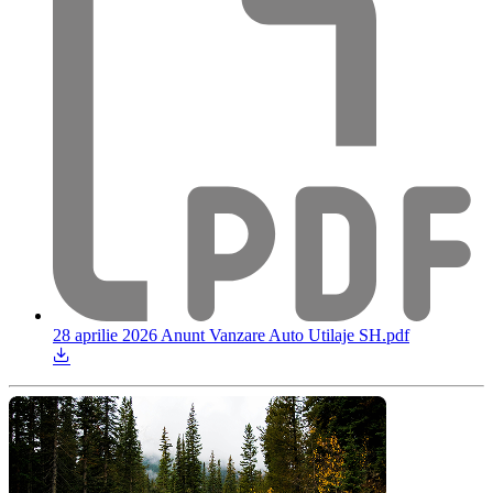
28 aprilie 2026 Anunt Vanzare Auto Utilaje SH.pdf