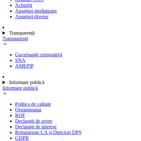
Achiziții
Anunțuri mediatizare
Anunțuri diverse
Transparență
Transparență
Guvernanță corporativă
SNA
AMEPIP
Informare publică
Informare publică
Politica de calitate
Organigrama
ROF
Declarații de avere
Declarații de interese
Remunerare CA și Directori DPS
GDPR