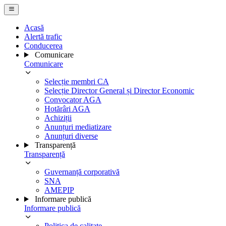
Acasă
Alertă trafic
Conducerea
Comunicare
Comunicare
Selecție membri CA
Selecție Director General și Director Economic
Convocator AGA
Hotărâri AGA
Achiziții
Anunțuri mediatizare
Anunțuri diverse
Transparență
Transparență
Guvernanță corporativă
SNA
AMEPIP
Informare publică
Informare publică
Politica de calitate