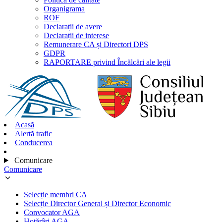
Organigrama
ROF
Declarații de avere
Declarații de interese
Remunerare CA și Directori DPS
GDPR
RAPORTARE privind Încălcări ale legii
Acasă
Alertă trafic
Conducerea
Comunicare
Comunicare
Selecție membri CA
Selecție Director General și Director Economic
Convocator AGA
Hotărâri AGA