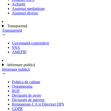
Achiziții
Anunțuri mediatizare
Anunțuri diverse
Transparență
Transparență
Guvernanță corporativă
SNA
AMEPIP
Informare publică
Informare publică
Politica de calitate
Organigrama
ROF
Declarații de avere
Declarații de interese
Remunerare CA și Directori DPS
GDPR