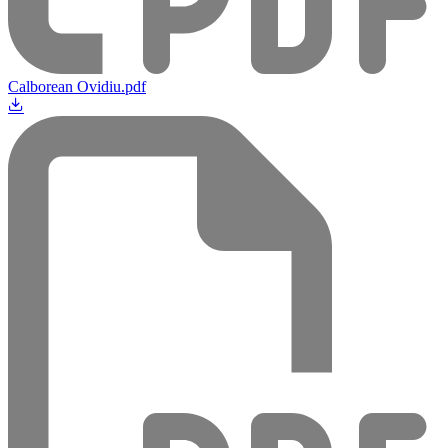
Calborean Ovidiu.pdf