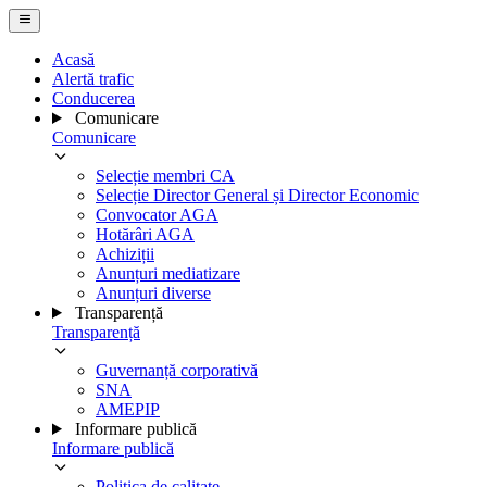
Acasă
Alertă trafic
Conducerea
Comunicare
Comunicare
Selecție membri CA
Selecție Director General și Director Economic
Convocator AGA
Hotărâri AGA
Achiziții
Anunțuri mediatizare
Anunțuri diverse
Transparență
Transparență
Guvernanță corporativă
SNA
AMEPIP
Informare publică
Informare publică
Politica de calitate