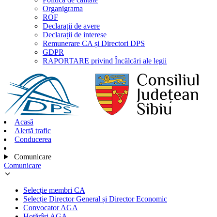
Organigrama
ROF
Declarații de avere
Declarații de interese
Remunerare CA și Directori DPS
GDPR
RAPORTARE privind Încălcări ale legii
Acasă
Alertă trafic
Conducerea
Comunicare
Comunicare
Selecție membri CA
Selecție Director General și Director Economic
Convocator AGA
Hotărâri AGA