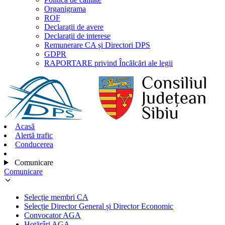
Organigrama
ROF
Declarații de avere
Declarații de interese
Remunerare CA și Directori DPS
GDPR
RAPORTARE privind Încălcări ale legii
Acasă
Alertă trafic
Conducerea
Comunicare
Comunicare
Selecție membri CA
Selecție Director General și Director Economic
Convocator AGA
Hotărâri AGA