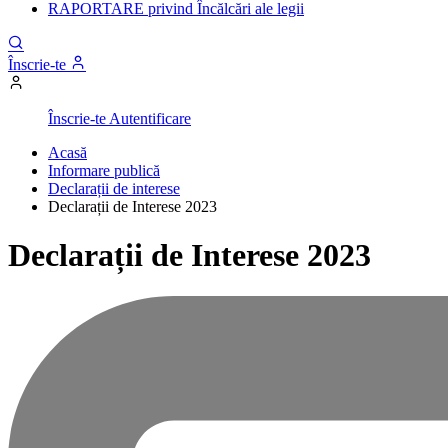
RAPORTARE privind Încălcări ale legii
Înscrie-te
Înscrie-te
Autentificare
Acasă
Informare publică
Declarații de interese
Declarații de Interese 2023
Declarații de Interese 2023