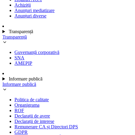
Achiziții
Anunțuri mediatizare
Anunțuri diverse
Transparență
Transparență
Guvernanță corporativă
SNA
AMEPIP
Informare publică
Informare publică
Politica de calitate
Organigrama
ROF
Declarații de avere
Declarații de interese
Remunerare CA și Directori DPS
GDPR