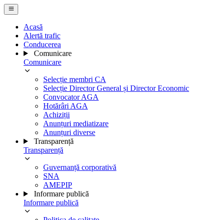
Acasă
Alertă trafic
Conducerea
Comunicare
Comunicare
Selecție membri CA
Selecție Director General și Director Economic
Convocator AGA
Hotărâri AGA
Achiziții
Anunțuri mediatizare
Anunțuri diverse
Transparență
Transparență
Guvernanță corporativă
SNA
AMEPIP
Informare publică
Informare publică
Politica de calitate