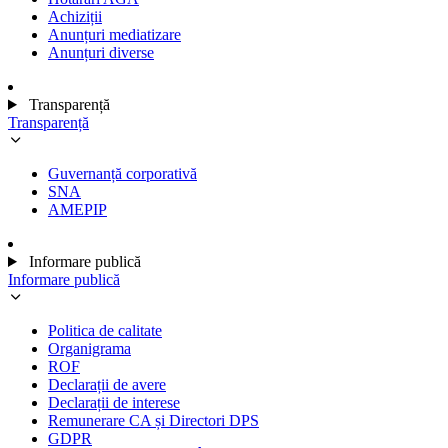
Achiziții
Anunțuri mediatizare
Anunțuri diverse
Transparență
Transparență
Guvernanță corporativă
SNA
AMEPIP
Informare publică
Informare publică
Politica de calitate
Organigrama
ROF
Declarații de avere
Declarații de interese
Remunerare CA și Directori DPS
GDPR