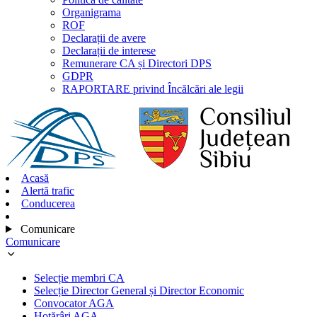
Organigrama
ROF
Declarații de avere
Declarații de interese
Remunerare CA și Directori DPS
GDPR
RAPORTARE privind Încălcări ale legii
Acasă
Alertă trafic
Conducerea
Comunicare
Comunicare
Selecție membri CA
Selecție Director General și Director Economic
Convocator AGA
Hotărâri AGA