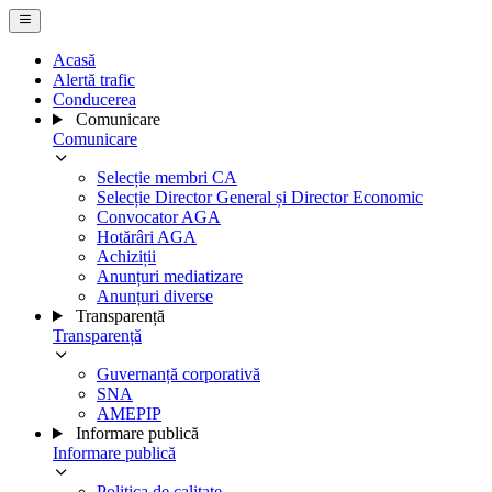
Acasă
Alertă trafic
Conducerea
Comunicare
Comunicare
Selecție membri CA
Selecție Director General și Director Economic
Convocator AGA
Hotărâri AGA
Achiziții
Anunțuri mediatizare
Anunțuri diverse
Transparență
Transparență
Guvernanță corporativă
SNA
AMEPIP
Informare publică
Informare publică
Politica de calitate