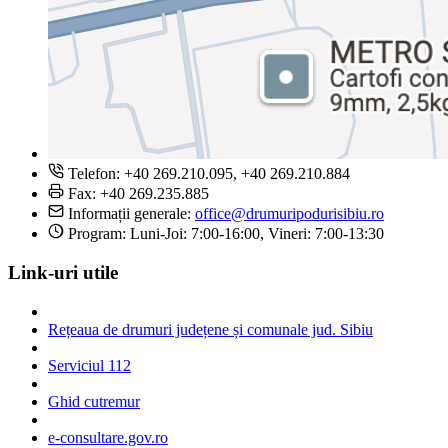
Telefon: +40 269.210.095, +40 269.210.884
Fax: +40 269.235.885
Informații generale:
office@drumuripodurisibiu.ro
Program: Luni-Joi: 7:00-16:00, Vineri: 7:00-13:30
Link-uri utile
Rețeaua de drumuri județene și comunale jud. Sibiu
Serviciul 112
Ghid cutremur
e-consultare.gov.ro