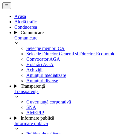
Acasă
Alertă trafic
Conducerea
Comunicare
Comunicare
Selecție membri CA
Selecție Director General și Director Economic
Convocator AGA
Hotărâri AGA
Achiziții
Anunțuri mediatizare
Anunțuri diverse
Transparență
Transparență
Guvernanță corporativă
SNA
AMEPIP
Informare publică
Informare publică
Politica de calitate