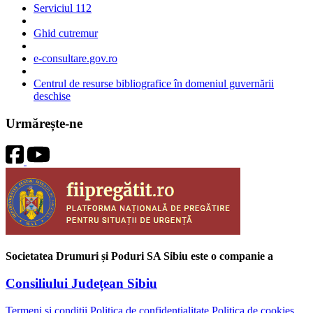
Serviciul 112
Ghid cutremur
e-consultare.gov.ro
Centrul de resurse bibliografice în domeniul guvernării
deschise
Urmărește-ne
Societatea Drumuri și Poduri SA Sibiu este o companie a
Consiliului Județean Sibiu
Termeni și condiții
Politica de confidențialitate
Politica de cookies