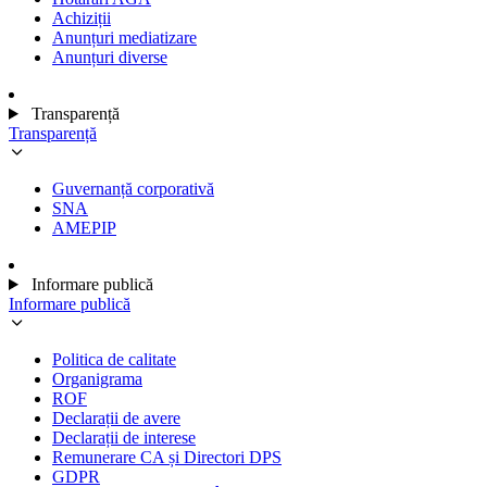
Achiziții
Anunțuri mediatizare
Anunțuri diverse
Transparență
Transparență
Guvernanță corporativă
SNA
AMEPIP
Informare publică
Informare publică
Politica de calitate
Organigrama
ROF
Declarații de avere
Declarații de interese
Remunerare CA și Directori DPS
GDPR