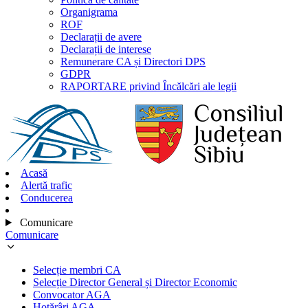
Organigrama
ROF
Declarații de avere
Declarații de interese
Remunerare CA și Directori DPS
GDPR
RAPORTARE privind Încălcări ale legii
Acasă
Alertă trafic
Conducerea
Comunicare
Comunicare
Selecție membri CA
Selecție Director General și Director Economic
Convocator AGA
Hotărâri AGA