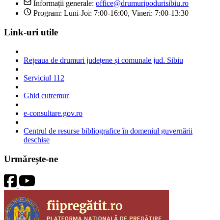
Informații generale:
office@drumuripodurisibiu.ro
Program: Luni-Joi: 7:00-16:00, Vineri: 7:00-13:30
Link-uri utile
Rețeaua de drumuri județene și comunale jud. Sibiu
Serviciul 112
Ghid cutremur
e-consultare.gov.ro
Centrul de resurse bibliografice în domeniul guvernării
deschise
Urmărește-ne