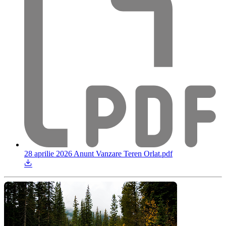
28 aprilie 2026 Anunt Vanzare Teren Orlat.pdf