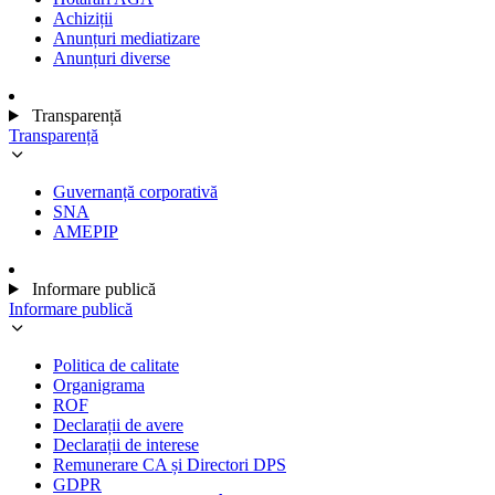
Achiziții
Anunțuri mediatizare
Anunțuri diverse
Transparență
Transparență
Guvernanță corporativă
SNA
AMEPIP
Informare publică
Informare publică
Politica de calitate
Organigrama
ROF
Declarații de avere
Declarații de interese
Remunerare CA și Directori DPS
GDPR