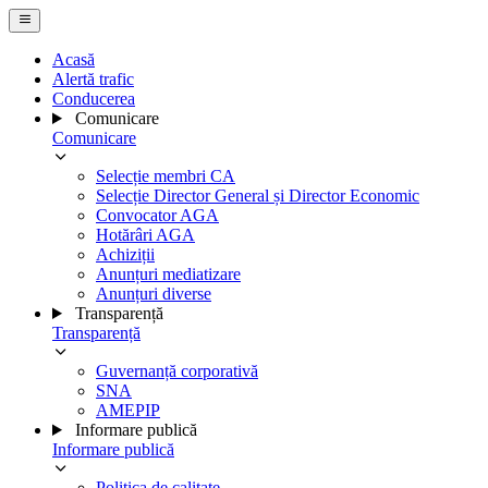
Acasă
Alertă trafic
Conducerea
Comunicare
Comunicare
Selecție membri CA
Selecție Director General și Director Economic
Convocator AGA
Hotărâri AGA
Achiziții
Anunțuri mediatizare
Anunțuri diverse
Transparență
Transparență
Guvernanță corporativă
SNA
AMEPIP
Informare publică
Informare publică
Politica de calitate