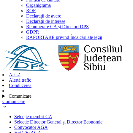
Organigrama
ROF
Declarații de avere
Declarații de interese
Remunerare CA și Directori DPS
GDPR
RAPORTARE privind Încălcări ale legii
Acasă
Alertă trafic
Conducerea
Comunicare
Comunicare
Selecție membri CA
Selecție Director General și Director Economic
Convocator AGA
Hotărâri AGA