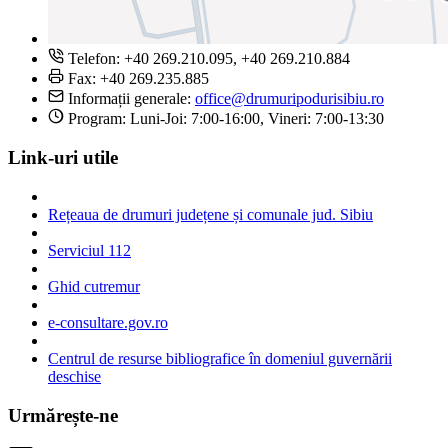
Telefon: +40 269.210.095, +40 269.210.884
Fax: +40 269.235.885
Informații generale:
office@drumuripodurisibiu.ro
Program: Luni-Joi: 7:00-16:00, Vineri: 7:00-13:30
Link-uri utile
Rețeaua de drumuri județene și comunale jud. Sibiu
Serviciul 112
Ghid cutremur
e-consultare.gov.ro
Centrul de resurse bibliografice în domeniul guvernării
deschise
Urmărește-ne