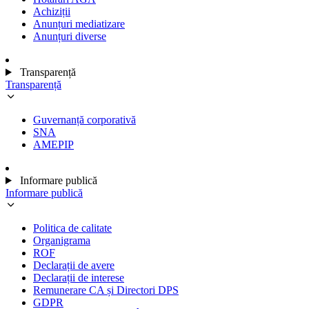
Achiziții
Anunțuri mediatizare
Anunțuri diverse
Transparență
Transparență
Guvernanță corporativă
SNA
AMEPIP
Informare publică
Informare publică
Politica de calitate
Organigrama
ROF
Declarații de avere
Declarații de interese
Remunerare CA și Directori DPS
GDPR