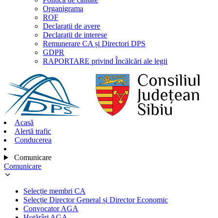
Organigrama
ROF
Declarații de avere
Declarații de interese
Remunerare CA și Directori DPS
GDPR
RAPORTARE privind Încălcări ale legii
Acasă
Alertă trafic
Conducerea
Comunicare
Comunicare
Selecție membri CA
Selecție Director General și Director Economic
Convocator AGA
Hotărâri AGA