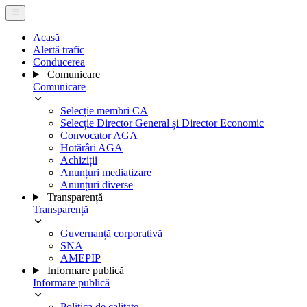
Acasă
Alertă trafic
Conducerea
Comunicare
Comunicare
Selecție membri CA
Selecție Director General și Director Economic
Convocator AGA
Hotărâri AGA
Achiziții
Anunțuri mediatizare
Anunțuri diverse
Transparență
Transparență
Guvernanță corporativă
SNA
AMEPIP
Informare publică
Informare publică
Politica de calitate