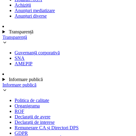
Achiziții
Anunțuri mediatizare
Anunțuri diverse
Transparență
Transparență
Guvernanță corporativă
SNA
AMEPIP
Informare publică
Informare publică
Politica de calitate
Organigrama
ROF
Declarații de avere
Declarații de interese
Remunerare CA și Directori DPS
GDPR