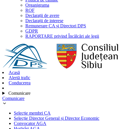
Organigrama
ROF
Declarații de avere
Declarații de interese
Remunerare CA și Directori DPS
GDPR
RAPORTARE privind Încălcări ale legii
Acasă
Alertă trafic
Conducerea
Comunicare
Comunicare
Selecție membri CA
Selecție Director General și Director Economic
Convocator AGA
Hotărâri AGA