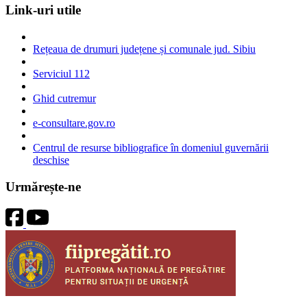
Link-uri utile
Rețeaua de drumuri județene și comunale jud. Sibiu
Serviciul 112
Ghid cutremur
e-consultare.gov.ro
Centrul de resurse bibliografice în domeniul guvernării
deschise
Urmărește-ne