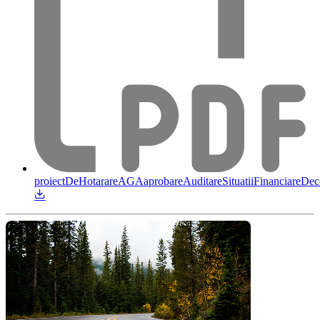
proiectDeHotarareAGAaprobareAuditareSituatiiFinanciareDe