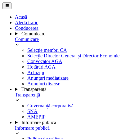
Acasă
Alertă trafic
Conducerea
Comunicare
Comunicare
Selecție membri CA
Selecție Director General și Director Economic
Convocator AGA
Hotărâri AGA
Achiziții
Anunțuri mediatizare
Anunțuri diverse
Transparență
Transparență
Guvernanță corporativă
SNA
AMEPIP
Informare publică
Informare publică
Politica de calitate